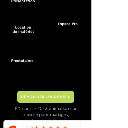
Présentation
Espace Pro
Location
de matériel
Location
Photobooth
Borne à selfies
Prestataires
DEMANDER UN DEVIS
SDmusic – DJ & animation sur
mesure pour mariages,
événements privés et pros depuis
2013.